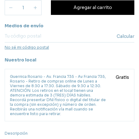
Entregas para el CP:
Medios de envío
Calcular
No sé mi código postal
Nuestro local
Guernica Rosario - Av. Francia 735 - Av Francia 735,
Gratis
Rosario - Retiro de compras online de Lunes a
Viernes de 8:30 a 17:30. Sábado de 9:30 a 12:30.
ATENCIÓN: Los retiros en el local tienen una
demora estimada de 3 (TRES) DÍAS hábiles.
Recordá presentar DNI físico o digital del titular de
la compra (sin excepción) y número de orden.
Recibirás una notificación vía mail cuando se
encuentre listo para retirar.
Descripción