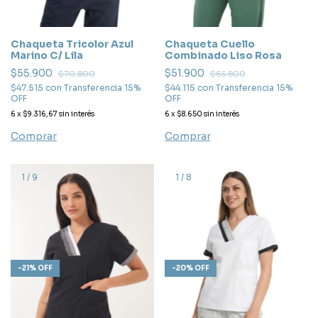
Chaqueta Tricolor Azul
Chaqueta Cuello
Marino C/ Lila
Combinado Liso Rosa
$55.900
$51.900
$70.800
$65.800
$47.515
con
Transferencia 15%
$44.115
con
Transferencia 15%
OFF
OFF
6
x
$9.316,67
sin interés
6
x
$8.650
sin interés
Comprar
Comprar
1
/
9
1
/
8
-
20
%
OFF
-
21
%
OFF