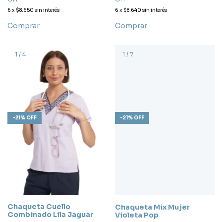
6
x
$8.650
sin interés
6
x
$8.640
sin interés
Comprar
Comprar
1
/
4
1
/
7
-
21
%
OFF
-
21
%
OFF
Chaqueta Cuello
Chaqueta Mix Mujer
Combinado Lila Jaguar
Violeta Pop