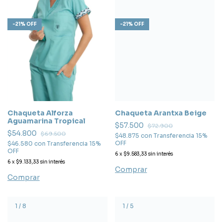
-
21
%
OFF
-
21
%
OFF
Chaqueta Arantxa Beige
Chaqueta Alforza
Aguamarina Tropical
$57.500
$72.900
$54.800
$69.500
$48.875
con
Transferencia 15%
OFF
$46.580
con
Transferencia 15%
OFF
6
x
$9.583,33
sin interés
6
x
$9.133,33
sin interés
Comprar
Comprar
1
/
8
1
/
5