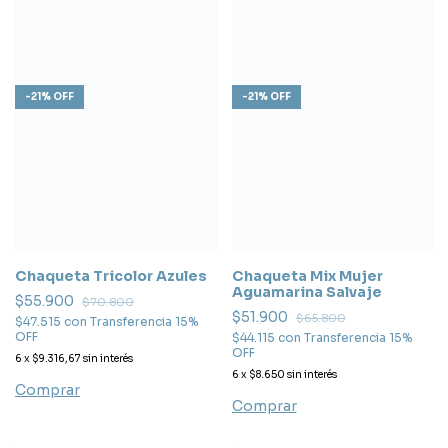
-
21
%
OFF
-
21
%
OFF
Chaqueta Mix Mujer
Chaqueta Tricolor Azules
Aguamarina Salvaje
$55.900
$70.800
$51.900
$65.800
$47.515
con
Transferencia 15%
OFF
$44.115
con
Transferencia 15%
OFF
6
x
$9.316,67
sin interés
6
x
$8.650
sin interés
Comprar
Comprar