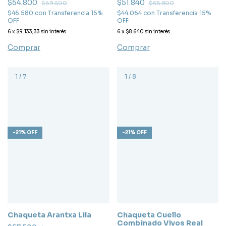
$54.800
$51.840
$69.500
$65.800
$46.580
con
Transferencia 15%
$44.064
con
Transferencia 15%
OFF
OFF
6
x
$9.133,33
sin interés
6
x
$8.640
sin interés
Comprar
Comprar
1
/
7
1
/
8
-
21
%
OFF
-
21
%
OFF
Chaqueta Arantxa Lila
Chaqueta Cuello
Combinado Vivos Real