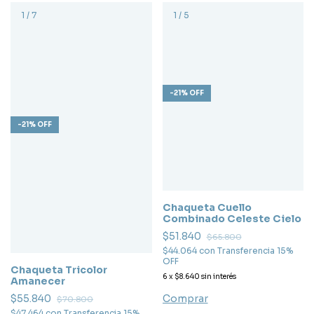
1
/
7
1
/
5
-
21
%
OFF
-
21
%
OFF
Chaqueta Cuello
Combinado Celeste Cielo
$51.840
$65.800
$44.064
con
Transferencia 15%
OFF
Chaqueta Tricolor
6
x
$8.640
sin interés
Amanecer
Comprar
$55.840
$70.800
$47.464
con
Transferencia 15%