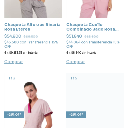
Chaqueta Alforzas Binaria
Chaqueta Cuello
Rosa Eterea
Combinado Jade Rosa
Dior
$54.800
$51.840
$69.500
$65.800
$46.580
con
Transferencia 15%
$44.064
con
Transferencia 15%
OFF
OFF
6
x
$9.133,33
sin interés
6
x
$8.640
sin interés
Comprar
Comprar
1
/
3
1
/
5
-
21
%
OFF
-
21
%
OFF