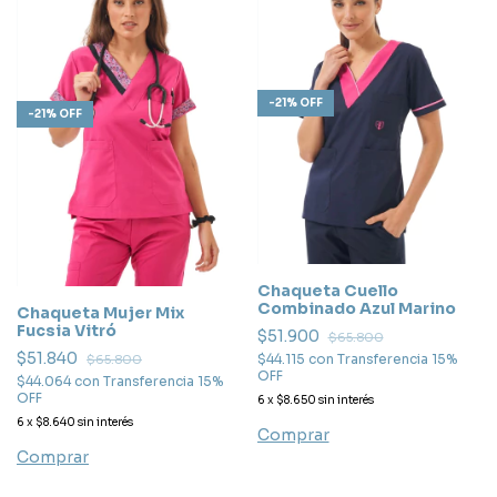
-
21
%
OFF
-
21
%
OFF
Chaqueta Cuello
Combinado Azul Marino
Chaqueta Mujer Mix
Fucsia Vitró
$51.900
$65.800
$51.840
$44.115
con
Transferencia 15%
$65.800
OFF
$44.064
con
Transferencia 15%
OFF
6
x
$8.650
sin interés
6
x
$8.640
sin interés
Comprar
Comprar