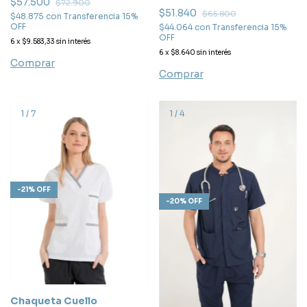
$57.500
$72.900
$51.840
$65.800
$48.875
con
Transferencia 15%
OFF
$44.064
con
Transferencia 15%
OFF
6
x
$9.583,33
sin interés
6
x
$8.640
sin interés
Comprar
Comprar
1
/
7
1
/
4
-
21
%
OFF
-
20
%
OFF
Chaqueta Cuello