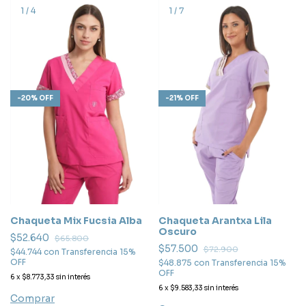
1
/
4
1
/
7
-
20
%
OFF
-
21
%
OFF
Chaqueta Mix Fucsia Alba
Chaqueta Arantxa Lila
Oscuro
$52.640
$65.800
$57.500
$72.900
$44.744
con
Transferencia 15%
OFF
$48.875
con
Transferencia 15%
OFF
6
x
$8.773,33
sin interés
6
x
$9.583,33
sin interés
Comprar