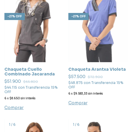
-
21
%
OFF
-
21
%
OFF
Chaqueta Arantxa Violeta
Chaqueta Cuello
Combinado Jacaranda
$57.500
$72.900
$51.900
$65.800
$48.875
con
Transferencia 15%
OFF
$44.115
con
Transferencia 15%
OFF
6
x
$9.583,33
sin interés
6
x
$8.650
sin interés
Comprar
Comprar
1
/
6
1
/
6