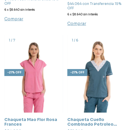
OFF
$44.064
con
Transferencia 15%
OFF
6
x
$8.640
sin interés
6
x
$8.640
sin interés
Comprar
Comprar
1
/
7
1
/
6
-
21
%
OFF
-
21
%
OFF
Chaqueta Mao Flor Rosa
Chaqueta Cuello
Frances
Combinado Petroleo
Organico