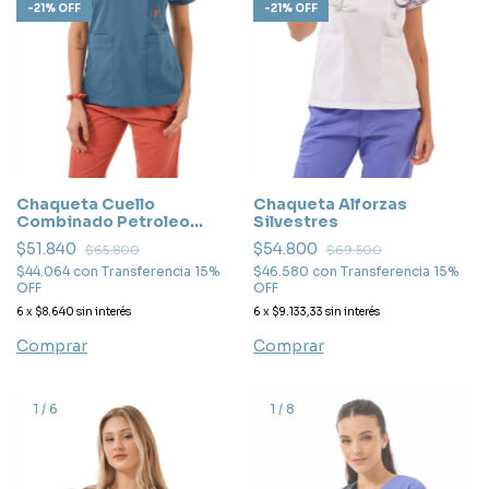
-
21
%
OFF
-
21
%
OFF
Chaqueta Cuello
Chaqueta Alforzas
Combinado Petroleo
Silvestres
Persa
$51.840
$54.800
$65.800
$69.500
$44.064
con
Transferencia 15%
$46.580
con
Transferencia 15%
OFF
OFF
6
x
$8.640
sin interés
6
x
$9.133,33
sin interés
Comprar
Comprar
1
/
6
1
/
8