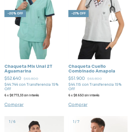
-
20
%
OFF
-
21
%
OFF
Chaqueta Mix Unai 2T
Chaqueta Cuello
Aguamarina
Combinado Amapola
$52.640
$51.900
$65.800
$65.800
$44.744
con
Transferencia 15%
$44.115
con
Transferencia 15%
OFF
OFF
6
x
$8.773,33
sin interés
6
x
$8.650
sin interés
Comprar
Comprar
1
/
6
1
/
7