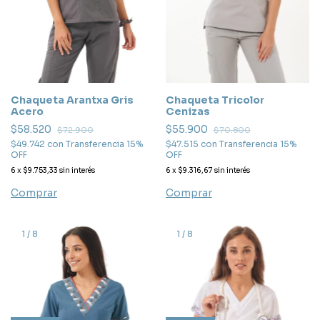
Chaqueta Tricolor
Chaqueta Arantxa Gris
Cenizas
Acero
$55.900
$58.520
$70.800
$72.900
$47.515
con
Transferencia 15%
$49.742
con
Transferencia 15%
OFF
OFF
6
x
$9.316,67
sin interés
6
x
$9.753,33
sin interés
Comprar
Comprar
1
/
8
1
/
8