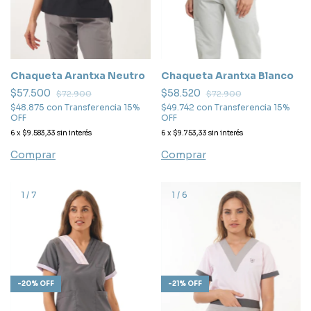
Chaqueta Arantxa Blanco
Chaqueta Arantxa Neutro
$58.520
$57.500
$72.900
$72.900
$49.742
con
Transferencia 15%
$48.875
con
Transferencia 15%
OFF
OFF
6
x
$9.753,33
sin interés
6
x
$9.583,33
sin interés
Comprar
Comprar
1
/
7
1
/
6
-
21
%
OFF
-
20
%
OFF