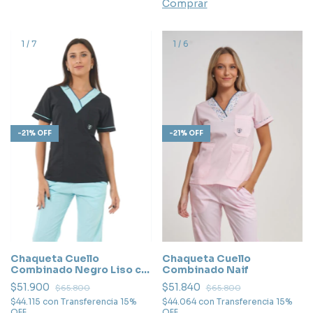
Comprar
1
/
7
1
/
6
-
21
%
OFF
-
21
%
OFF
Chaqueta Cuello
Chaqueta Cuello
Combinado Negro Liso c/
Combinado Naif
Turquesa
$51.900
$51.840
$65.800
$65.800
$44.115
con
Transferencia 15%
$44.064
con
Transferencia 15%
OFF
OFF