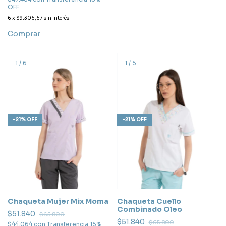
OFF
6
x
$9.306,67
sin interés
Comprar
1
/
6
1
/
5
-
21
%
OFF
-
21
%
OFF
Chaqueta Mujer Mix Moma
Chaqueta Cuello
Combinado Oleo
$51.840
$65.800
$51.840
$65.800
$44.064
con
Transferencia 15%