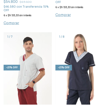
$54.800
OFF
$69.500
$46.580
con
Transferencia 15%
6
x
$9.133,33
sin interés
OFF
Comprar
6
x
$9.133,33
sin interés
Comprar
1
/
7
1
/
8
-
21
%
OFF
-
21
%
OFF