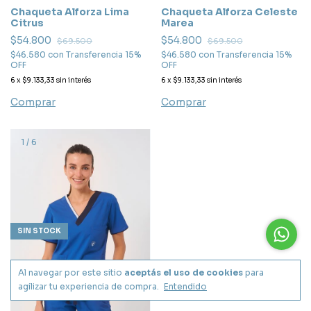
Chaqueta Alforza Celeste
Chaqueta Alforza Lima
Marea
Citrus
$54.800
$54.800
$69.500
$69.500
$46.580
con
Transferencia 15%
$46.580
con
Transferencia 15%
OFF
OFF
6
x
$9.133,33
sin interés
6
x
$9.133,33
sin interés
Comprar
Comprar
1
/
6
SIN STOCK
Al navegar por este sitio
aceptás el uso de cookies
para
agilizar tu experiencia de compra.
Entendido