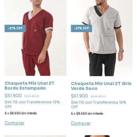
-
21
%
OFF
-
21
%
OFF
Chaqueta Mix Unai 2T
Chaqueta Mix Unai 2T Gris
Bordo Estampado
Verde Seco
$51.900
$51.900
$65.800
$65.800
$44.115
con
Transferencia 15%
$44.115
con
Transferencia 15%
OFF
OFF
6
x
$8.650
sin interés
6
x
$8.650
sin interés
Comprar
Comprar