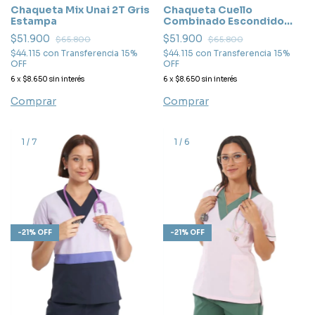
Chaqueta Mix Unai 2T Gris
Chaqueta Cuello
Estampa
Combinado Escondido
Aero
$51.900
$51.900
$65.800
$65.800
$44.115
con
Transferencia 15%
$44.115
con
Transferencia 15%
OFF
OFF
6
x
$8.650
sin interés
6
x
$8.650
sin interés
Comprar
Comprar
1
/
7
1
/
6
-
21
%
OFF
-
21
%
OFF