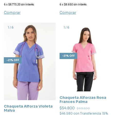
6
x
$8.773,33
sin interés
6
x
$8.650
sin interés
Comprar
Comprar
1
/
6
1
/
6
-
21
%
OFF
-
21
%
OFF
Chaqueta Alforzas Rosa
Frances Palma
Chaqueta Alforza Violeta
$54.800
$69.500
Malva
$46.580
con
Transferencia 15%