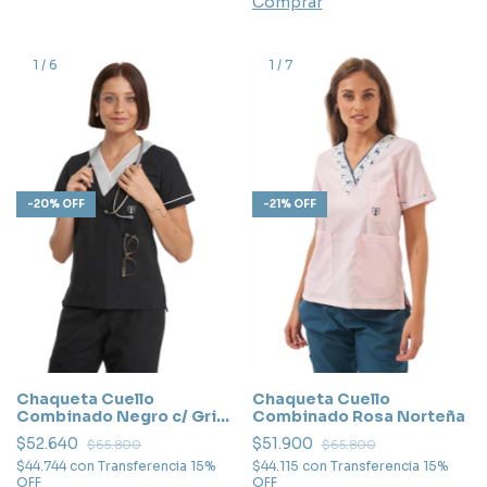
Comprar
1
/
6
1
/
7
-
20
%
OFF
-
21
%
OFF
Chaqueta Cuello
Chaqueta Cuello
Combinado Negro c/ Gris
Combinado Rosa Norteña
Perla
$52.640
$51.900
$65.800
$65.800
$44.744
con
Transferencia 15%
$44.115
con
Transferencia 15%
OFF
OFF