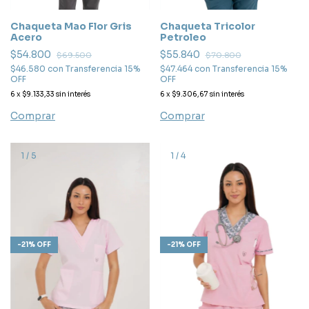
Chaqueta Tricolor
Chaqueta Mao Flor Gris
Petroleo
Acero
$55.840
$54.800
$70.800
$69.500
$47.464
con
Transferencia 15%
$46.580
con
Transferencia 15%
OFF
OFF
6
x
$9.306,67
sin interés
6
x
$9.133,33
sin interés
Comprar
Comprar
1
/
5
1
/
4
-
21
%
OFF
-
21
%
OFF