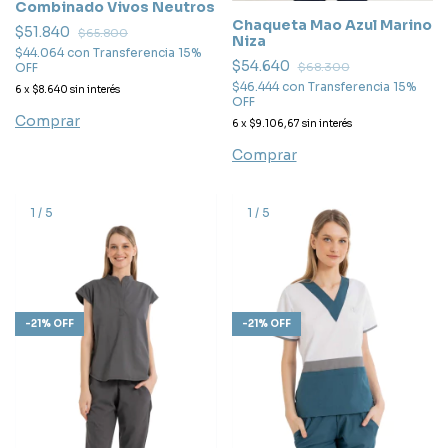
Combinado Vivos Neutros
Chaqueta Mao Azul Marino
$51.840
$65.800
Niza
$44.064
con
Transferencia 15%
$54.640
$68.300
OFF
$46.444
con
Transferencia 15%
6
x
$8.640
sin interés
OFF
Comprar
6
x
$9.106,67
sin interés
Comprar
1
/
5
1
/
5
-
21
%
OFF
-
21
%
OFF