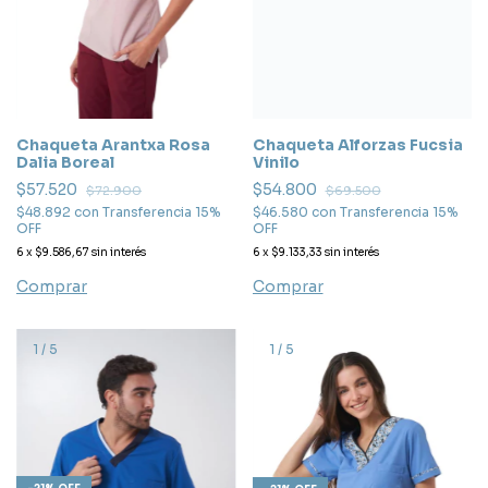
Chaqueta Arantxa Rosa
Chaqueta Alforzas Fucsia
Dalia Boreal
Vinilo
$57.520
$54.800
$72.900
$69.500
$48.892
con
Transferencia 15%
$46.580
con
Transferencia 15%
OFF
OFF
6
x
$9.586,67
sin interés
6
x
$9.133,33
sin interés
Comprar
Comprar
1
/
5
1
/
5