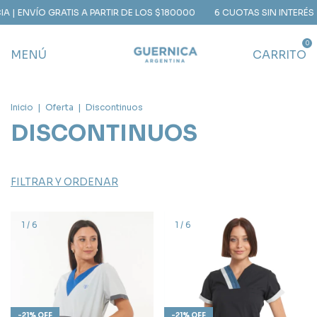
ATIS A PARTIR DE LOS $180000
6 CUOTAS SIN INTERÉS | 15% OFF CO
0
MENÚ
CARRITO
Inicio
|
Oferta
|
Discontinuos
DISCONTINUOS
FILTRAR Y ORDENAR
1
/
6
1
/
6
-
21
%
OFF
-
21
%
OFF