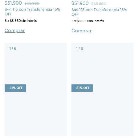
$51.900
$51.900
$65.800
$65.800
$44.115
con
Transferencia 15%
$44.115
con
Transferencia 15%
OFF
OFF
6
x
$8.650
sin interés
6
x
$8.650
sin interés
Comprar
Comprar
1
/
6
1
/
8
-
21
%
OFF
-
21
%
OFF