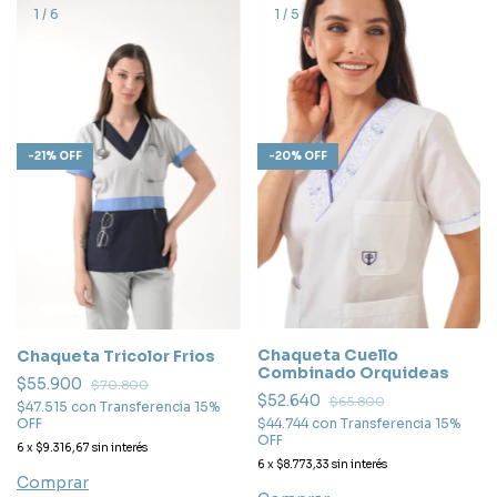
1
/
6
1
/
5
-
20
%
OFF
-
21
%
OFF
Chaqueta Cuello
Chaqueta Tricolor Frios
Combinado Orquideas
$55.900
$70.800
$52.640
$65.800
$47.515
con
Transferencia 15%
OFF
$44.744
con
Transferencia 15%
OFF
6
x
$9.316,67
sin interés
6
x
$8.773,33
sin interés
Comprar