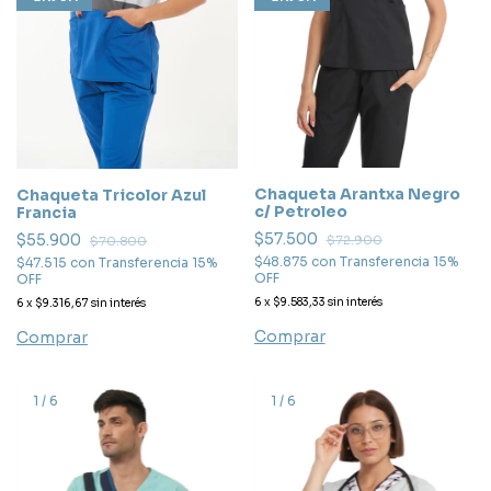
Chaqueta Arantxa Negro
Chaqueta Tricolor Azul
c/ Petroleo
Francia
$57.500
$55.900
$72.900
$70.800
$48.875
con
Transferencia 15%
$47.515
con
Transferencia 15%
OFF
OFF
6
x
$9.583,33
sin interés
6
x
$9.316,67
sin interés
Comprar
Comprar
1
/
6
1
/
6