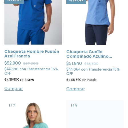
-
21
%
OFF
-
21
%
OFF
Chaqueta Hombre Fusión
Chaqueta Cuello
Azul Francia
Combinado Azulino
Beethoven
$52.800
$51.840
$67.000
$65.800
$44.880
con
Transferencia 15%
$44.064
con
Transferencia 15%
OFF
OFF
6
x
$8.800
sin interés
6
x
$8.640
sin interés
Comprar
Comprar
1
/
7
1
/
4