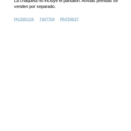
La chaqueta no incluye el pantalón. Ambas prendas se 
venden por separado.
FACEBOOK
TWITTER
PINTEREST