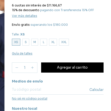
6
cuotas sin interés de
$11.166,67
15% de descuento
pagando con Transferencia 15% OFF
Ver más detalles
Envío gratis
superando los
$180.000
Talle:
XS
XS
S
M
L
XL
XXL
Guía de talles
Entregas para el CP:
Medios de envío
Calcular
No sé mi código postal
Nuestro local