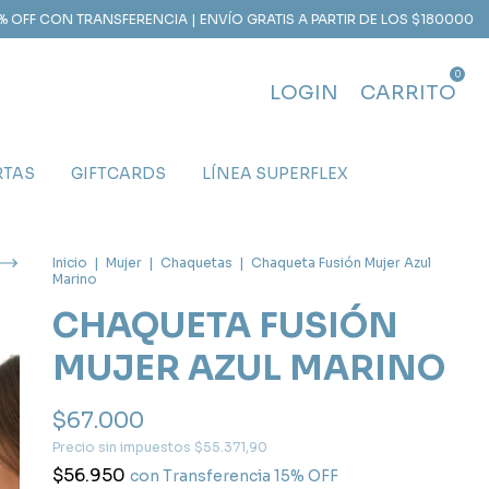
N TRANSFERENCIA | ENVÍO GRATIS A PARTIR DE LOS $180000
6 CUOTA
0
LOGIN
CARRITO
RTAS
GIFTCARDS
LÍNEA SUPERFLEX
Inicio
|
Mujer
|
Chaquetas
|
Chaqueta Fusión Mujer Azul
Marino
CHAQUETA FUSIÓN
MUJER AZUL MARINO
$67.000
Precio sin impuestos
$55.371,90
$56.950
con
Transferencia 15% OFF