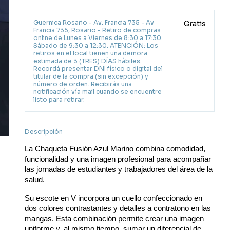
Guernica Rosario - Av. Francia 735 - Av
Gratis
Francia 735, Rosario - Retiro de compras
online de Lunes a Viernes de 8:30 a 17:30.
Sábado de 9:30 a 12:30. ATENCIÓN: Los
retiros en el local tienen una demora
estimada de 3 (TRES) DÍAS hábiles.
Recordá presentar DNI físico o digital del
titular de la compra (sin excepción) y
número de orden. Recibirás una
notificación vía mail cuando se encuentre
listo para retirar.
Descripción
La Chaqueta Fusión Azul Marino combina comodidad, 
funcionalidad y una imagen profesional para acompañar 
las jornadas de estudiantes y trabajadores del área de la 
salud.
Su escote en V incorpora un cuello confeccionado en 
dos colores contrastantes y detalles a contratono en las 
mangas. Esta combinación permite crear una imagen 
uniforme y, al mismo tiempo, sumar un diferencial de 