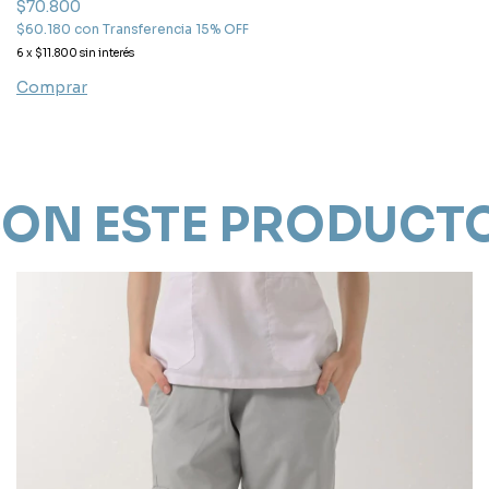
$70.800
$60.180
con
Transferencia 15% OFF
6
x
$11.800
sin interés
Comprar
ON ESTE PRODUCT