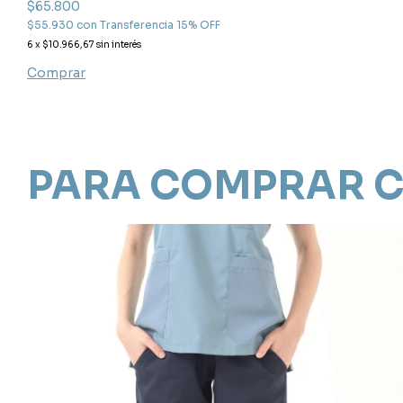
$65.800
$55.930
con
Transferencia 15% OFF
6
x
$10.966,67
sin interés
Comprar
PARA COMPRAR C