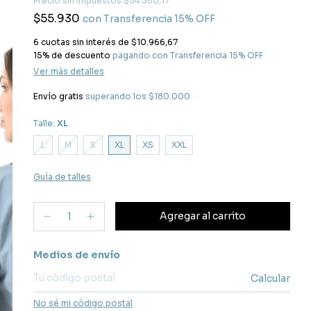
Precio sin impuestos
$54.380,17
$55.930
con
Transferencia 15% OFF
6
cuotas sin interés de
$10.966,67
15% de descuento
pagando con Transferencia 15% OFF
Ver más detalles
Envío gratis
superando los
$180.000
Talle:
XL
L
M
S
XL
XS
XXL
Guía de talles
Entregas para el CP:
Medios de envío
Calcular
No sé mi código postal