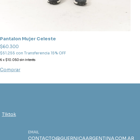
C
Pantalon Mujer Celeste
$
$60.300
$
$51.255
con
Transferencia 15% OFF
6
6
x
$10.050
sin interés
C
Comprar
Tiktok
EMAIL
CONTACTO@GUERNICAARGENTINA.COM.AR