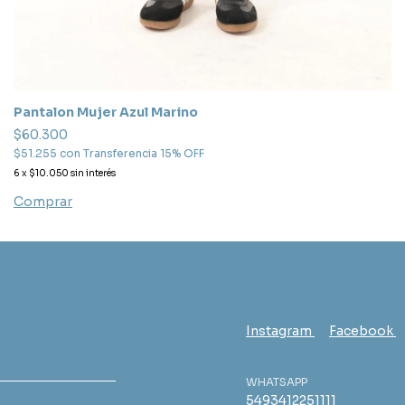
Pantalon Mujer Azul Marino
$60.300
$51.255
con
Transferencia 15% OFF
6
x
$10.050
sin interés
Comprar
Instagram
Facebook
WHATSAPP
5493412251111