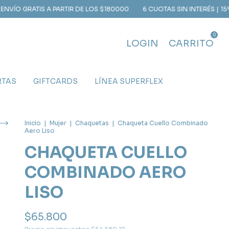
 A PARTIR DE LOS $180000
6 CUOTAS SIN INTERÉS | 15% OFF CON TR
0
LOGIN
CARRITO
RTAS
GIFTCARDS
LÍNEA SUPERFLEX
Inicio
|
Mujer
|
Chaquetas
|
Chaqueta Cuello Combinado
Aero Liso
CHAQUETA CUELLO
COMBINADO AERO
LISO
$65.800