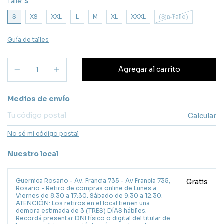
Talle:
S
S
XS
XXL
L
M
XL
XXXL
(Sin Talle)
Guía de talles
Entregas para el CP:
Medios de envío
Calcular
No sé mi código postal
Nuestro local
Guernica Rosario - Av. Francia 735 - Av Francia 735,
Gratis
Rosario - Retiro de compras online de Lunes a
Viernes de 8:30 a 17:30. Sábado de 9:30 a 12:30.
ATENCIÓN: Los retiros en el local tienen una
demora estimada de 3 (TRES) DÍAS hábiles.
Recordá presentar DNI físico o digital del titular de