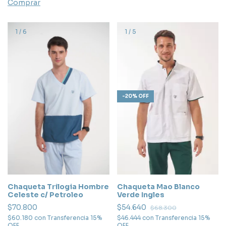
Comprar
1
/
6
1
/
5
-
20
%
OFF
Chaqueta Trilogia Hombre
Chaqueta Mao Blanco
Celeste c/ Petroleo
Verde Ingles
$70.800
$54.640
$68.300
$60.180
con
Transferencia 15%
$46.444
con
Transferencia 15%
OFF
OFF