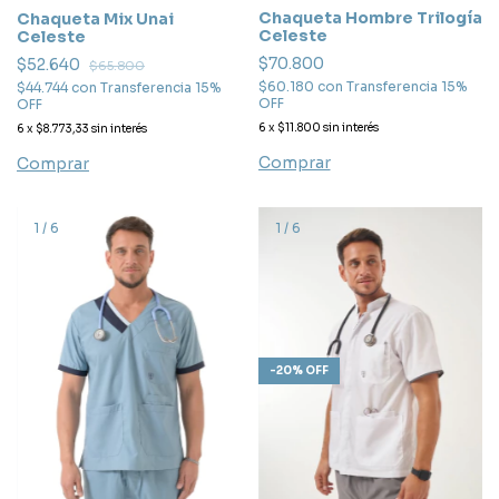
Chaqueta Hombre Trilogía
Chaqueta Mix Unai
Celeste
Celeste
$70.800
$52.640
$65.800
$60.180
con
Transferencia 15%
$44.744
con
Transferencia 15%
OFF
OFF
6
x
$11.800
sin interés
6
x
$8.773,33
sin interés
Comprar
Comprar
1
/
6
1
/
6
-
20
%
OFF