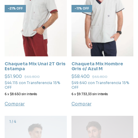
-
11
%
OFF
-
21
%
OFF
Chaqueta Mix Hombre
Chaqueta Mix Unai 2T Gris
Gris c/ Azul M
Estampa
$58.400
$51.900
$65.800
$65.800
$49.640
con
Transferencia 15%
$44.115
con
Transferencia 15%
OFF
OFF
6
x
$9.733,33
sin interés
6
x
$8.650
sin interés
Comprar
Comprar
1
/
4