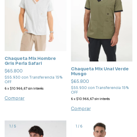
Chaqueta Mix Hombre
Gris Perla Safari
Chaqueta Mix Unai Verde
$65.800
Musgo
$55.930
con
Transferencia 15%
$65.800
OFF
$55.930
con
Transferencia 15%
6
x
$10.966,67
sin interés
OFF
Comprar
6
x
$10.966,67
sin interés
Comprar
1
/
5
1
/
6