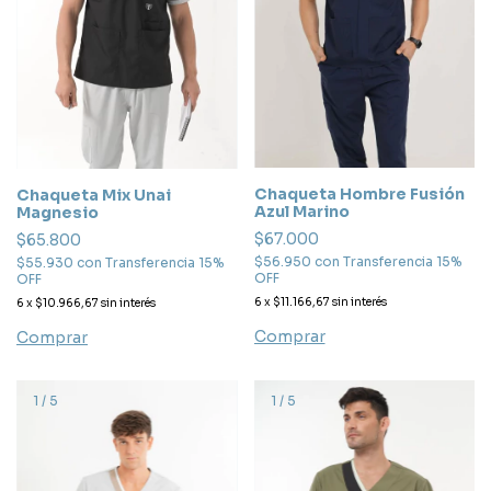
Chaqueta Hombre Fusión
Chaqueta Mix Unai
Azul Marino
Magnesio
$67.000
$65.800
$56.950
con
Transferencia 15%
$55.930
con
Transferencia 15%
OFF
OFF
6
x
$11.166,67
sin interés
6
x
$10.966,67
sin interés
Comprar
Comprar
1
/
5
1
/
5