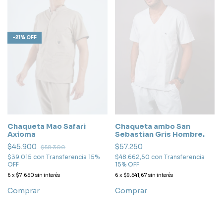
-
21
%
OFF
Chaqueta Mao Safari
Chaqueta ambo San
Axioma
Sebastian Gris Hombre.
$45.900
$57.250
$58.300
$39.015
con
Transferencia 15%
$48.662,50
con
Transferencia
OFF
15% OFF
6
x
$7.650
sin interés
6
x
$9.541,67
sin interés
Comprar
Comprar