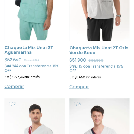
Chaqueta Mix Unai 2T
Chaqueta Mix Unai 2T Gris
Aguamarina
Verde Seco
$52.640
$51.900
$65.800
$65.800
$44.744
con
Transferencia 15%
$44.115
con
Transferencia 15%
OFF
OFF
6
x
$8.773,33
sin interés
6
x
$8.650
sin interés
Comprar
Comprar
1
/
7
1
/
8