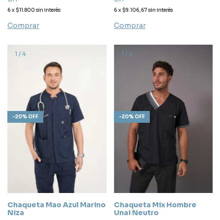
6
x
$11.800
sin interés
6
x
$9.106,67
sin interés
Comprar
Comprar
1
/
4
1
/
3
-
20
%
OFF
-
20
%
OFF
Chaqueta Mao Azul Marino
Chaqueta Mix Hombre
Niza
Unai Neutro