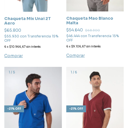
Chaqueta Mao Blanco
Chaqueta Mix Unai 2T
Malta
Aero
$54.640
$65.800
$68.300
$46.444
con
Transferencia 15%
$55.930
con
Transferencia 15%
OFF
OFF
6
x
$9.106,67
sin interés
6
x
$10.966,67
sin interés
Comprar
Comprar
1
/
5
1
/
6
-
21
%
OFF
-
21
%
OFF