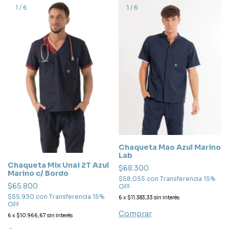
1
/
6
1
/
6
Chaqueta Mao Azul Marino
Lab
Chaqueta Mix Unai 2T Azul
$68.300
Marino c/ Bordo
$58.055
con
Transferencia 15%
$65.800
OFF
$55.930
con
Transferencia 15%
6
x
$11.383,33
sin interés
OFF
Comprar
6
x
$10.966,67
sin interés