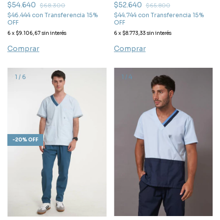
$54.640
$52.640
$68.300
$65.800
$46.444
con
Transferencia 15%
$44.744
con
Transferencia 15%
OFF
OFF
6
x
$9.106,67
sin interés
6
x
$8.773,33
sin interés
Comprar
Comprar
1
/
6
1
/
4
-
20
%
OFF