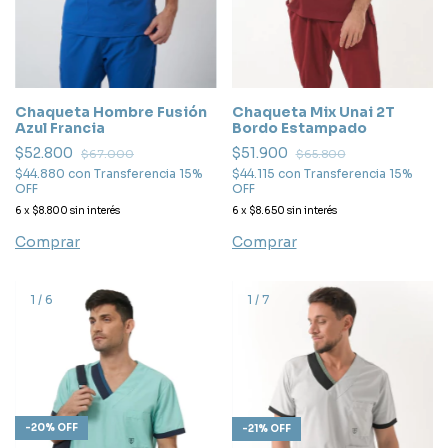
Chaqueta Hombre Fusión
Chaqueta Mix Unai 2T
Azul Francia
Bordo Estampado
$52.800
$51.900
$67.000
$65.800
$44.880
con
Transferencia 15%
$44.115
con
Transferencia 15%
OFF
OFF
6
x
$8.800
sin interés
6
x
$8.650
sin interés
Comprar
Comprar
1
/
6
1
/
7
-
20
%
OFF
-
21
%
OFF