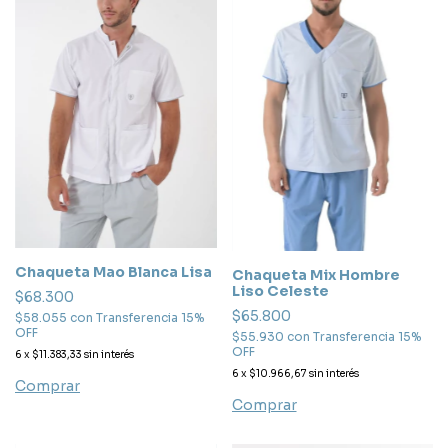
Chaqueta Mao Blanca Lisa
Chaqueta Mix Hombre
Liso Celeste
$68.300
$65.800
$58.055
con
Transferencia 15%
OFF
$55.930
con
Transferencia 15%
OFF
6
x
$11.383,33
sin interés
6
x
$10.966,67
sin interés
Comprar
Comprar