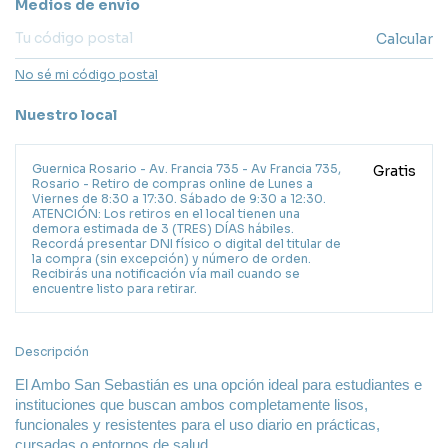
Entregas para el CP:
Medios de envío
Calcular
No sé mi código postal
Nuestro local
Guernica Rosario - Av. Francia 735 - Av Francia 735,
Gratis
Rosario - Retiro de compras online de Lunes a
Viernes de 8:30 a 17:30. Sábado de 9:30 a 12:30.
ATENCIÓN: Los retiros en el local tienen una
demora estimada de 3 (TRES) DÍAS hábiles.
Recordá presentar DNI físico o digital del titular de
la compra (sin excepción) y número de orden.
Recibirás una notificación vía mail cuando se
encuentre listo para retirar.
Descripción
El Ambo San Sebastián es una opción ideal para estudiantes e 
instituciones que buscan ambos completamente lisos, 
funcionales y resistentes para el uso diario en prácticas, 
cursadas o entornos de salud.