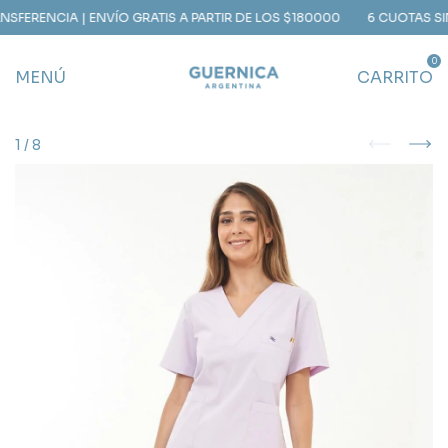
FERENCIA | ENVÍO GRATIS A PARTIR DE LOS $180000
6 CUOTAS SIN I
0
MENÚ
CARRITO
1
/
8